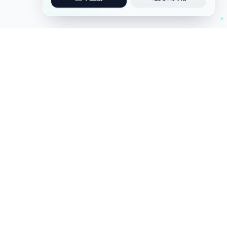
论文写作
写作助手
论文写作
实习报告
问卷调查类论文
AIGC检测
软件工程类论文
演讲稿
英文论文