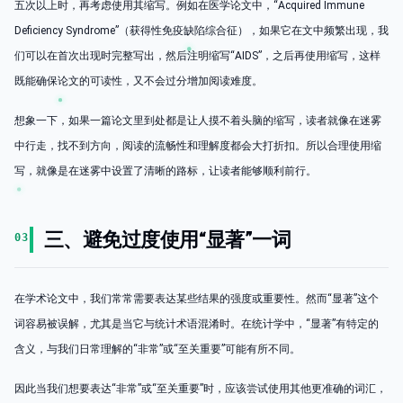
五次以上时，再考虑使用其缩写。例如在医学论文中，“Acquired Immune
Deficiency Syndrome”（获得性免疫缺陷综合征），如果它在文中频繁出现，我
们可以在首次出现时完整写出，然后注明缩写“AIDS”，之后再使用缩写，这样
既能确保论文的可读性，又不会过分增加阅读难度。
想象一下，如果一篇论文里到处都是让人摸不着头脑的缩写，读者就像在迷雾
中行走，找不到方向，阅读的流畅性和理解度都会大打折扣。所以合理使用缩
写，就像是在迷雾中设置了清晰的路标，让读者能够顺利前行。
三、避免过度使用“显著”一词
03
在学术论文中，我们常常需要表达某些结果的强度或重要性。然而“显著”这个
词容易被误解，尤其是当它与统计术语混淆时。在统计学中，“显著”有特定的
含义，与我们日常理解的“非常”或“至关重要”可能有所不同。
因此当我们想要表达“非常”或“至关重要”时，应该尝试使用其他更准确的词汇，