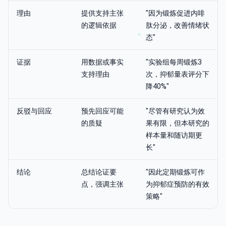
理由
提供支持主张
"因为锻炼促进内啡
的逻辑依据
肽分泌，改善情绪状
态"
证据
用数据或事实
"实验组每周锻炼3
支持理由
次，抑郁量表评分下
降40%"
反驳与回应
预先回应可能
"尽管有研究认为效
的质疑
果有限，但本研究的
样本量和随访期更
长"
结论
总结论证要
"因此定期锻炼可作
点，强调主张
为抑郁症预防的有效
策略"