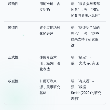
精确性
用词准确，含
弱："很多参与者都
义明确
同意" → 强："78%
的参与者表示认同"
谨慎性
避免过度绝对
弱："这证明了我的
化的表述
理论" → 强："这些
结果支持了研究假
设"
正式性
使用专业术
弱："搞定" →
语，避免口语
强："完成"或"实现"
化表达
权威性
引用可靠来
弱："有人说" →
源，展示研究
强："根据
基础
Smith(2020)的研究
表明"