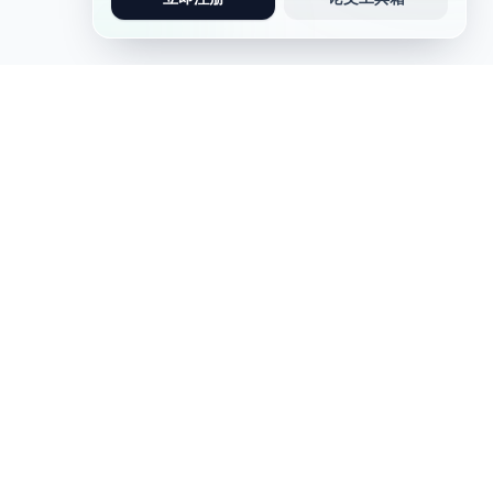
论文写作
写作助手
论文写作
实习报告
问卷调查类论文
AIGC检测
软件工程类论文
演讲稿
英文论文