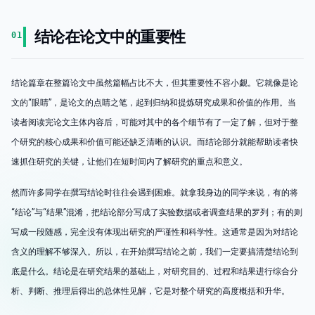
结论在论文中的重要性
01
结论篇章在整篇论文中虽然篇幅占比不大，但其重要性不容小觑。它就像是论
文的“眼睛”，是论文的点睛之笔，起到归纳和提炼研究成果和价值的作用。当
读者阅读完论文主体内容后，可能对其中的各个细节有了一定了解，但对于整
个研究的核心成果和价值可能还缺乏清晰的认识。而结论部分就能帮助读者快
速抓住研究的关键，让他们在短时间内了解研究的重点和意义。
然而许多同学在撰写结论时往往会遇到困难。就拿我身边的同学来说，有的将
“结论”与“结果”混淆，把结论部分写成了实验数据或者调查结果的罗列；有的则
写成一段随感，完全没有体现出研究的严谨性和科学性。这通常是因为对结论
含义的理解不够深入。所以，在开始撰写结论之前，我们一定要搞清楚结论到
底是什么。结论是在研究结果的基础上，对研究目的、过程和结果进行综合分
析、判断、推理后得出的总体性见解，它是对整个研究的高度概括和升华。