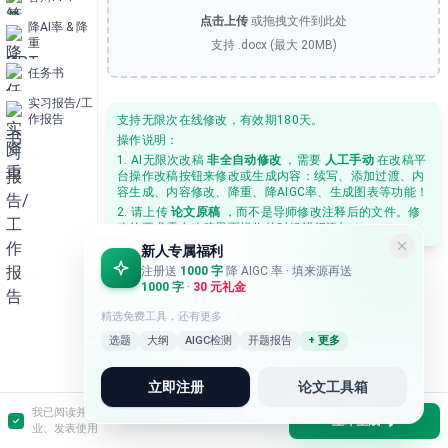
次
点击上传
或拖拽文件到此处
降AI率 & 降
在
重
支持 .docx (最大 20MB)
线
改
任务书
稿
实习报告/工
作报告
支持无限次在线修改，有效期180天。
😎
操作说明：
1. AI无限次改稿
非全自动修改
，需要
人工手动
在改稿平
提
台操作改稿按钮来修改或生成内容：续写、添加过渡、内
供
容生成、内容修改、降重、降AIGC率、生成图表等功能！
多
2. 请上传
论文原稿
，而不是导师修改注释后的文件。修
改的要求需在改稿界面操作的时候进行添加！
功
新人专属福利
能
注册送
1000 字
降 AIGC 率
· 填来源再送
的
1000 字
·
30 元礼金
智
精选免费工具，还有更多
能
选题
大纲
AIGC检测
开题报告
+ 更多
改
稿
立即注册
论文工具箱
服
我已阅读并同意：生成的内容仅用于参考，不作为毕
立即生成
务，
业、发表使用