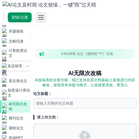
Open main menu
登陆/注册
AI
毕业论文
智
开题报告
能
文献综述
改
计算机类论
稿
54
分钟前 论文《湘西精
***
》
完成
文
实证研究类论文
只
AI无限次改稿
需
AI改稿系统全新升级，现已支持在原文档基础上直接进行内容
英文类论文
上
修改，保留原有排版与格式，让改稿更高效、更安心
传
创意设计类论
论文标题：
论
文
文
AI无限次改
稿
请上传文档：
期刊论文
课程论文
无
限
答辩PPT